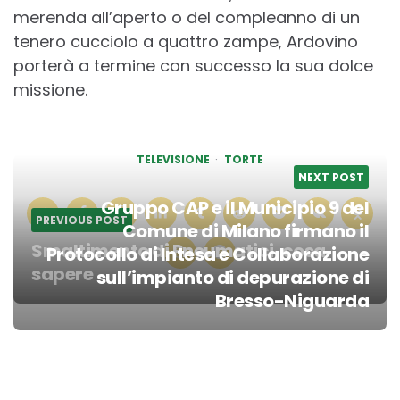
merenda all’aperto o del compleanno di un
tenero cucciolo a quattro zampe, Ardovino
porterà a termine con successo la sua dolce
missione.
TELEVISIONE
TORTE
NEXT POST
Gruppo CAP e il Municipio 9 del
PREVIOUS POST
Comune di Milano firmano il
Smaltimento di Pneumatici, cosa
Protocollo di Intesa e Collaborazione
sapere
sull’impianto di depurazione di
Post
Bresso-Niguarda
navigation