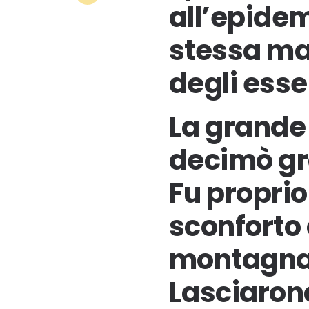
all’epidem
stessa mal
degli ess
La grande
decimò gra
Fu propri
sconforto 
montagna
Lasciarono