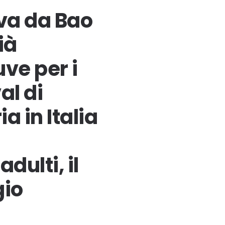
iva da Bao
ià
ve per i
al di
a in Italia
dulti, il
gio