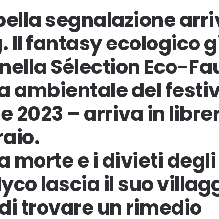
bella segnalazione arr
. Il fantasy ecologico g
ella Sélection Eco-Fau
ma ambientale del festiv
2023 – arriva in libreri
raio.
 morte e i divieti degli a
co lascia il suo villag
di trovare un rimedio