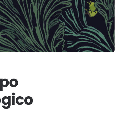
opo
ogico