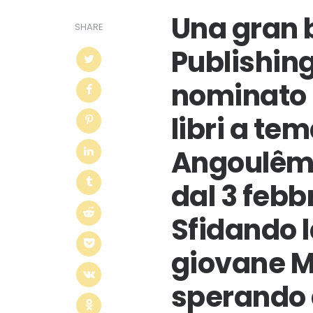
Una gran 
SHARE
Publishing
nominato n
libri a te
Angoulême 
dal 3 febb
Sfidando la
giovane My
sperando 