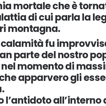
ia mortale che è tornat
attia di cui parla la l
eri montagna.
 calamità fu improvvis
n parte del nostro pop
o nel momento di mass
che apparvero gli esse
.
 l’antidoto all’interno 