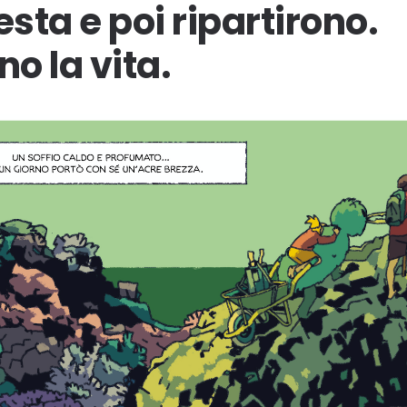
esta e poi ripartirono.
no la vita.