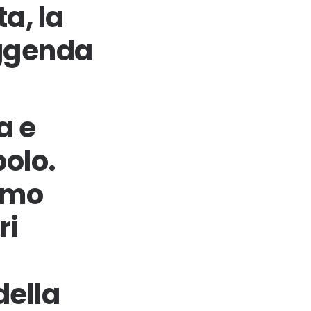
a, la
eggenda
a e
olo.
imo
ri
della