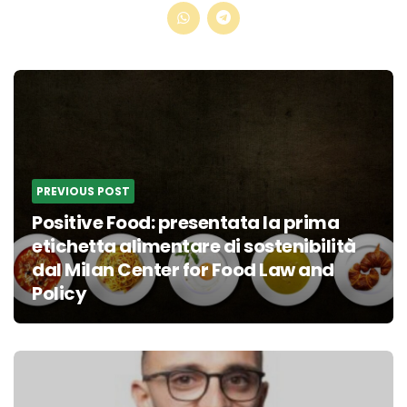
Post
navigation
PREVIOUS POST
Positive Food: presentata la prima
etichetta alimentare di sostenibilità
dal Milan Center for Food Law and
Policy