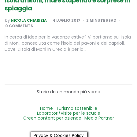
Isola di Moni, mare stupendo e sorprese in
spiaggia
POSTED
by
NICOLA CHIARIZIA
4 LUGLIO 2017
2
MINUTE READ
BY
0 COMMENTS
In cerca di Idee per la vacanze estive? Vi portiamo sull’isola
di Moni, conosciuta come l’isola dei pavoni e dei caprioli.
Dove: L’isola di Moni in Grecia è per la…
Storie da un mondo più verde
Home
Turismo sostenibile
Laboratori/Visite per le scuole
Green content per aziende
Media Partner
Privacy & Cookies Policy