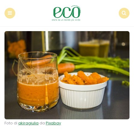
Econote
Menu
Search
Foto di
akiragiulia
da
Pixabay