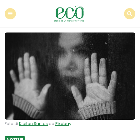
Econote
Menu
Search
Foto di
Kleiton Santos
da
Pixabay
NOTIZIE