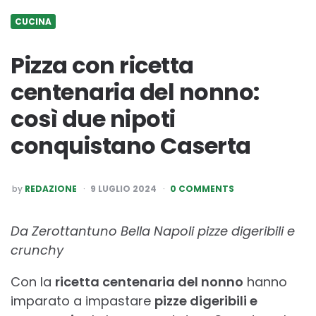
CUCINA
Pizza con ricetta
centenaria del nonno:
così due nipoti
conquistano Caserta
POSTED
by
REDAZIONE
9 LUGLIO 2024
0 COMMENTS
BY
Da Zerottantuno Bella Napoli pizze digeribili e
crunchy
Con la
ricetta centenaria del nonno
hanno
imparato a impastare
pizze digeribili e