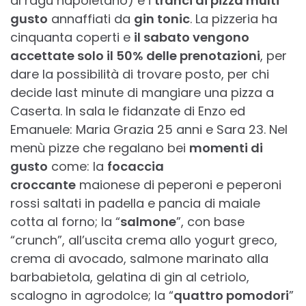
al ragù napoletano) e i
tranci di pizza multi
gusto
annaffiati da
gin tonic
. La pizzeria ha
cinquanta coperti e
il sabato vengono
accettate solo il 50% delle prenotazioni
, per
dare la possibilità di trovare posto, per chi
decide last minute di mangiare una pizza a
Caserta. In sala le fidanzate di Enzo ed
Emanuele: Maria Grazia 25 anni e Sara 23. Nel
menù pizze che regalano bei
momenti di
gusto
come: la
focaccia
croccante
maionese di peperoni e peperoni
rossi saltati in padella e pancia di maiale
cotta al forno; la “
salmone
”, con base
“crunch”, all’uscita crema allo yogurt greco,
crema di avocado, salmone marinato alla
barbabietola, gelatina di gin al cetriolo,
scalogno in agrodolce; la “
quattro pomodori
”