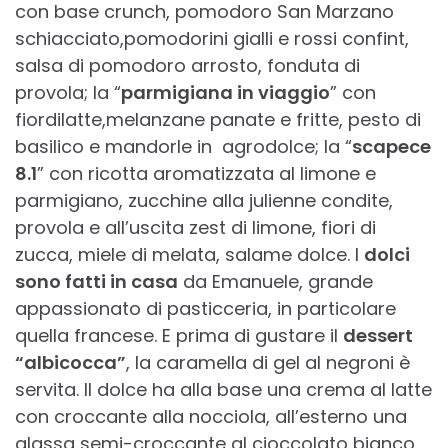
con base crunch, pomodoro San Marzano
schiacciato,pomodorini gialli e rossi confint,
salsa di pomodoro arrosto, fonduta di
provola; la “
parmigiana in viaggio
” con
fiordilatte,melanzane panate e fritte, pesto di
basilico e mandorle in agrodolce; la “
scapece
8.1
” con ricotta aromatizzata al limone e
parmigiano, zucchine alla julienne condite,
provola e all’uscita zest di limone, fiori di
zucca, miele di melata, salame dolce. I
dolci
sono fatti in casa
da Emanuele, grande
appassionato di pasticceria, in particolare
quella francese. E prima di gustare il
dessert
“albicocca”
, la caramella di gel al negroni è
servita. Il dolce ha alla base una crema al latte
con croccante alla nocciola, all’esterno una
glassa semi-croccante al cioccolato bianco,