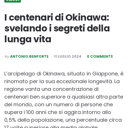
I centenari di Okinawa:
svelando i segreti della
lunga vita
POSTED
by
ANTONIO BENFORTE
11 LUGLIO 2024
0 COMMENTS
BY
L’arcipelago di Okinawa, situato in Giappone, è
rinomato per la sua eccezionale longevità. La
regione vanta una concentrazione di
centenari ben superiore a qualsiasi altra parte
del mondo, con un numero di persone che
supera i 100 anni che si aggira intorno allo
0,5% della popolazione, una percentuale circa
17 volte superiore alla media globale.