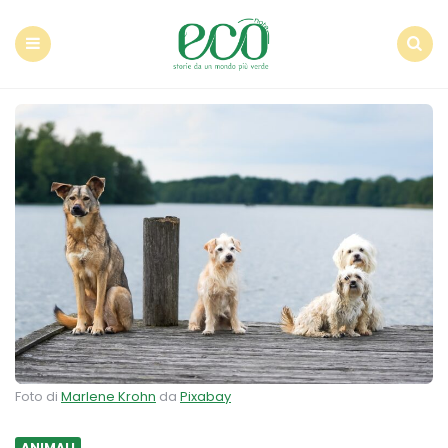
Econote
Menu
Search
Foto di
Marlene Krohn
da
Pixabay
ANIMALI