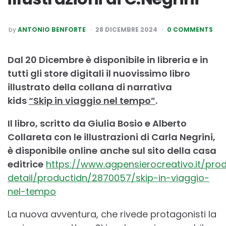
POSTED
by
ANTONIO BENFORTE
28 DICEMBRE 2024
0 COMMENTS
BY
Dal 20 Dicembre è disponibile in libreria e in
tutti gli store digitali il nuovissimo libro
illustrato della collana di narrativa
kids
“Skip in viaggio nel tempo”
.
Il libro, scritto da Giulia Bosio e Alberto
Collareta con le illustrazioni di Carla Negrini,
è disponibile online
anche sul sito della casa
editrice
https://www.agpensierocreativo.it/pro
detail/productidn/2870057/skip-in-viaggio-
nel-tempo
La nuova avventura, che rivede protagonisti la