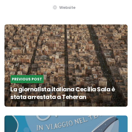
Website
Post
navigation
PREVIOUS POST
La giornalista italiana Cecilia Sala è
stata arrestata a Teheran