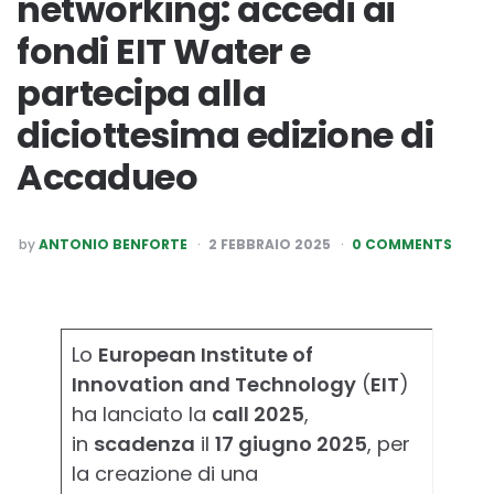
networking: accedi ai
fondi EIT Water e
partecipa alla
diciottesima edizione di
Accadueo
POSTED
by
ANTONIO BENFORTE
2 FEBBRAIO 2025
0 COMMENTS
BY
Lo
European Institute of
Innovation and Technology
(
EIT
)
ha lanciato la
call 2025
,
in
scadenza
il
17 giugno 2025
, per
la creazione di una