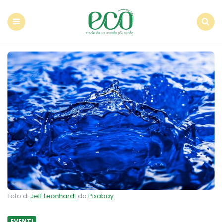
Econote
Menu
Search
Foto di
Jeff Leonhardt
da
Pixabay
EVENTI