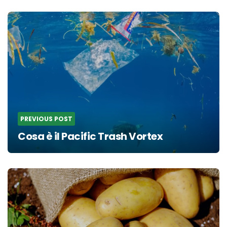
Post
navigation
PREVIOUS POST
Cosa è il Pacific Trash Vortex