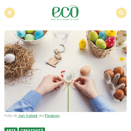
Econote
Menu
Search
Foto di
Jan Vašek
da
Pixabay
ARTE
CREATIVITÀ