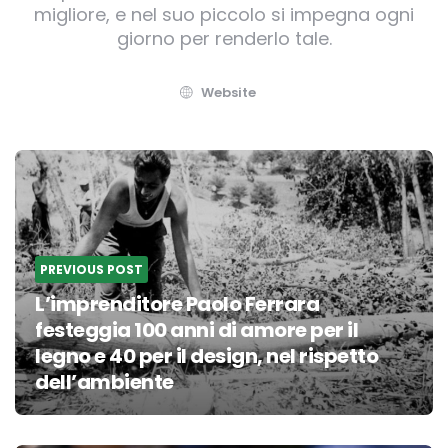
migliore, e nel suo piccolo si impegna ogni
giorno per renderlo tale.
Website
Post
navigation
PREVIOUS POST
L’imprenditore Paolo Ferrara
festeggia 100 anni di amore per il
legno e 40 per il design, nel rispetto
dell’ambiente