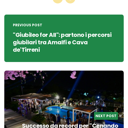
Post
navigation
PREVIOUS POST
"Giubileo for All": partono i percorsi
giubilari tra Amalfi e Cava
de'Tirreni
NEXT POST
Successo da record per "Cenando