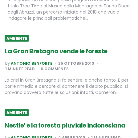
titolo Tree Time al Museo della Montagna di Torino Duca
degli Abruzzi, un percorso iniziato nel 2018 che vuole
indagare le principali problematiche…
AMBIENTE
La Gran Bretagna vende le foreste
POSTED
by
ANTONIO BENFORTE
25 OTTOBRE 2010
BY
1
MINUTE READ
0 COMMENTS
La crisi in Gran Bretagna si fa sentire, e anche tanto. E per
porre rimedio e cercare di contenere il debito pubblico, si
provano davvero tutte le soluzioni: infatti, Cameron…
AMBIENTE
Nestle’ e la foresta pluviale indonesiana
POSTED
by
ANTONIO BENFORTE
4 APRILE 2010
1
MINUTE READ