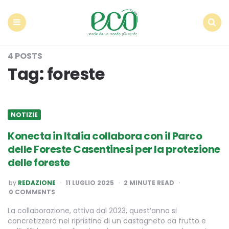
Econote
Menu
Search
4 POSTS
Tag:
foreste
NOTIZIE
Konecta in Italia collabora con il Parco
delle Foreste Casentinesi per la protezione
delle foreste
POSTED
by
REDAZIONE
11 LUGLIO 2025
2
MINUTE READ
BY
0 COMMENTS
La collaborazione, attiva dal 2023, quest’anno si
concretizzerà nel ripristino di un castagneto da frutto e