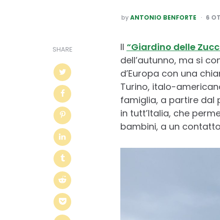
POSTED
by
ANTONIO BENFORTE
6 O
BY
Il
“Giardino delle Zuc
SHARE
dell’autunno, ma si co
d’Europa con una chi
Turino, italo-american
famiglia, a partire da
in tutt’Italia, che perme
bambini, a un contatto