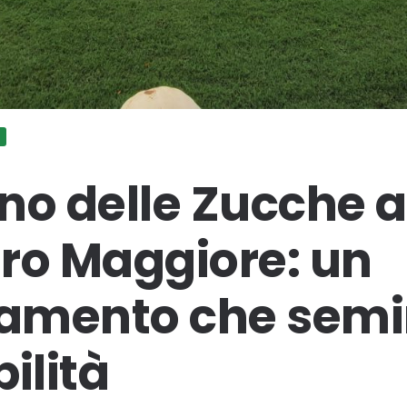
E
ino delle Zucche a
ro Maggiore: un
amento che sem
ilità