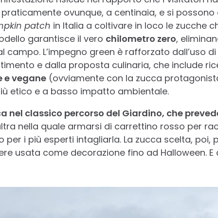
 praticamente ovunque, a centinaia, e si possono 
pkin patch
in Italia a coltivare in loco le zucche ch
dello garantisce il vero
chilometro zero
, eliminan
al campo. L’impegno green è rafforzato dall’uso d
stimento e dalla proposta culinaria, che include ric
e e vegane
(ovviamente con la zucca protagonis
ù etico e a basso impatto ambientale.
ca nel classico percorso del Giardino, che preve
altra nella quale armarsi di carrettino rosso per ra
 o per i più esperti intagliarla. La zucca scelta, po
ere usata come decorazione fino ad Halloween. E 