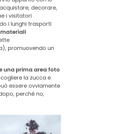
acquistare, decorare,
e i visitatori
do i lunghi trasporti
i
materiali
ette
ta), promuovendo un
de una prima area foto
ccogliere la zucca e
i, può essere ovviamente
dopo, perché no,