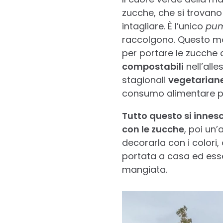
zucche, che si trovano
intagliare. È l’unico
pum
raccolgono. Questo mo
per portare le zucche 
compostabili
nell’alle
stagionali
vegetarian
consumo alimentare pi
Tutto questo si innes
con le zucche
, poi un’
decorarla con i colori,
portata a casa ed ess
mangiata.