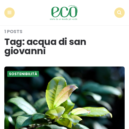
Econote
Menu
Search
1 POSTS
Tag:
acqua di san
giovanni
SOSTENIBILITÀ