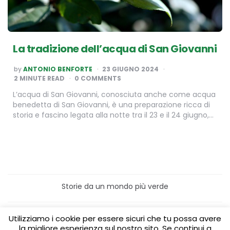
La tradizione dell’acqua di San Giovanni
POSTED
by
ANTONIO BENFORTE
23 GIUGNO 2024
BY
2
MINUTE READ
0 COMMENTS
L’acqua di San Giovanni, conosciuta anche come acqua
benedetta di San Giovanni, è una preparazione ricca di
storia e fascino legata alla notte tra il 23 e il 24 giugno,…
Storie da un mondo più verde
Home
Turismo sostenibile
Utilizziamo i cookie per essere sicuri che tu possa avere
Laboratori/Visite per le scuole
la migliore esperienza sul nostro sito. Se continui a