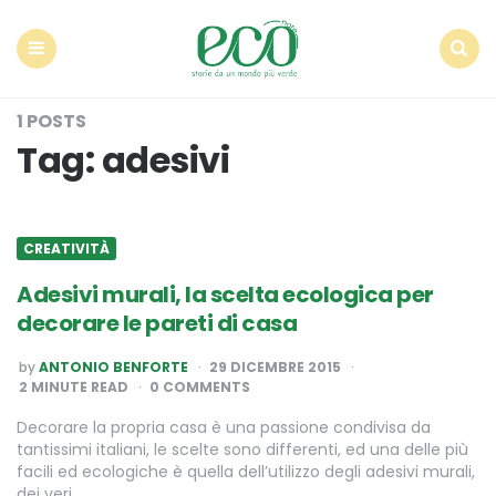
Econote
Menu
Search
1 POSTS
Tag:
adesivi
CREATIVITÀ
Adesivi murali, la scelta ecologica per
decorare le pareti di casa
POSTED
by
ANTONIO BENFORTE
29 DICEMBRE 2015
BY
2
MINUTE READ
0 COMMENTS
Decorare la propria casa è una passione condivisa da
tantissimi italiani, le scelte sono differenti, ed una delle più
facili ed ecologiche è quella dell’utilizzo degli adesivi murali,
dei veri…