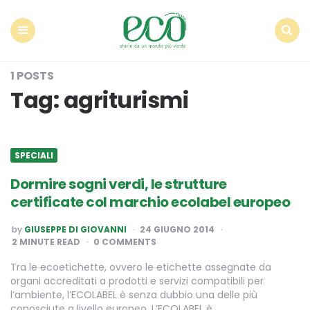
Econote
Menu
Search
1 POSTS
Tag:
agriturismi
SPECIALI
Dormire sogni verdi, le strutture
certificate col marchio ecolabel europeo
POSTED
by
GIUSEPPE DI GIOVANNI
24 GIUGNO 2014
BY
2
MINUTE READ
0 COMMENTS
Tra le ecoetichette, ovvero le etichette assegnate da
organi accreditati a prodotti e servizi compatibili per
l’ambiente, l’ECOLABEL è senza dubbio una delle più
conosciute a livello europeo. L’ECOLABEL è…