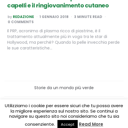
capelli e il ringiovanimento cutaneo
POSTED
by
REDAZIONE
1 GENNAIO 2018
3
MINUTE READ
BY
0 COMMENTS
Il PRP, acronimo di plasma ricco di piastrine, è il
trattamento attualmente più in voga tra le star di
Hollywood, ma perché? Quando la pelle invecchia perde
le sue caratteristiche…
Storie da un mondo più verde
Home
Turismo sostenibile
Utilizziamo i cookie per essere sicuri che tu possa avere
Laboratori/Visite per le scuole
la migliore esperienza sul nostro sito. Se continui a
Green content per aziende
Media Partner
navigare su questo sito noi consideriamo che tu sia
consenziente.
Read More
Accept