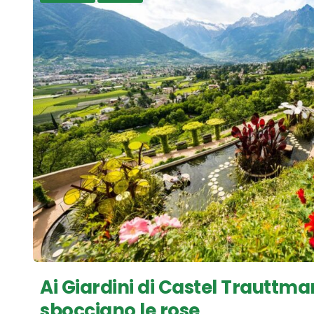
Ai Giardini di Castel Trauttma
sbocciano le rose