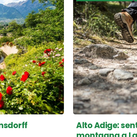
nsdorff
Alto Adige: sent
montagna a L