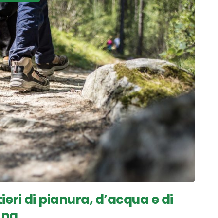
ieri di pianura, d’acqua e di
ana