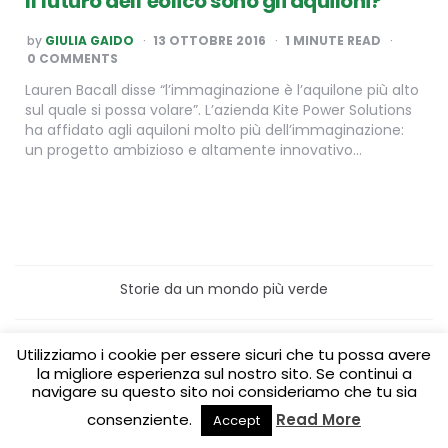
Il futuro dell’eolico sono gli aquiloni?
POSTED
by
GIULIA GAIDO
13 OTTOBRE 2016
1
MINUTE READ
BY
0 COMMENTS
Lauren Bacall disse “l’immaginazione è l’aquilone più alto
sul quale si possa volare”. L’azienda Kite Power Solutions
ha affidato agli aquiloni molto più dell’immaginazione:
un progetto ambizioso e altamente innovativo…
Storie da un mondo più verde
Home
Turismo sostenibile
Utilizziamo i cookie per essere sicuri che tu possa avere
Laboratori/Visite per le scuole
la migliore esperienza sul nostro sito. Se continui a
Green content per aziende
Media Partner
navigare su questo sito noi consideriamo che tu sia
consenziente.
Read More
Accept