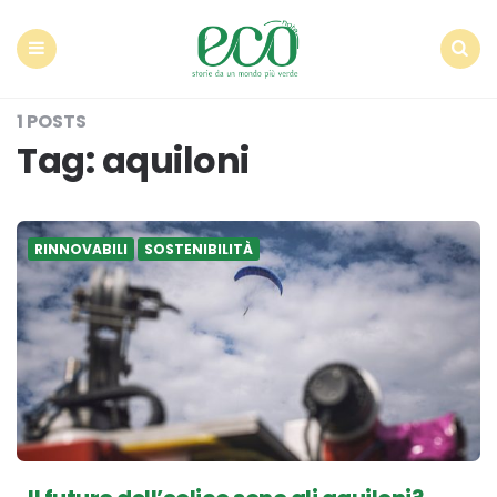
Econote
Menu
Search
1 POSTS
Tag:
aquiloni
RINNOVABILI
SOSTENIBILITÀ