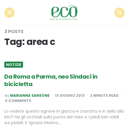
Econote
Menu
Search
3 POSTS
Tag:
area c
NOTIZIE
Da Roma a Parma, neo Sindaci in
bicicletta
POSTED
by
MARIANNA SANSONE
13 GIUGNO 2013
2
MINUTE READ
BY
0 COMMENTS
Lo vedete questo signore in giacca e cravatta e in sella alla
bici? Ha gli occhiali sulla punta del naso e i piedi ben saldi
sui pedali. E’ Ignazio Marino,…