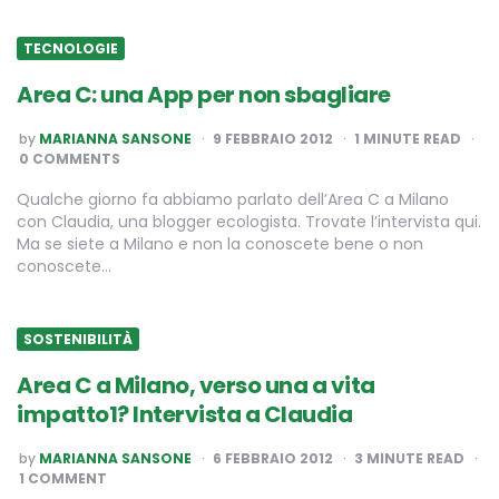
TECNOLOGIE
Area C: una App per non sbagliare
POSTED
by
MARIANNA SANSONE
9 FEBBRAIO 2012
1
MINUTE READ
BY
0 COMMENTS
Qualche giorno fa abbiamo parlato dell’Area C a Milano
con Claudia, una blogger ecologista. Trovate l’intervista qui.
Ma se siete a Milano e non la conoscete bene o non
conoscete…
SOSTENIBILITÀ
Area C a Milano, verso una a vita
impatto1? Intervista a Claudia
POSTED
by
MARIANNA SANSONE
6 FEBBRAIO 2012
3
MINUTE READ
BY
1 COMMENT