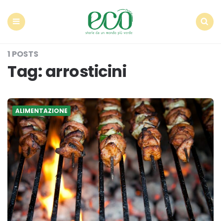
Econote
Menu
Search
1 POSTS
Tag:
arrosticini
ALIMENTAZIONE