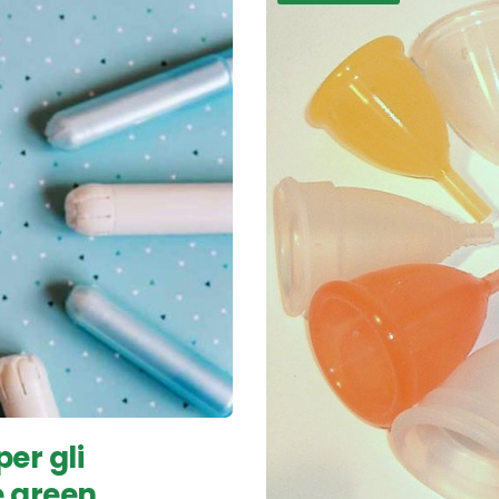
er gli
e green