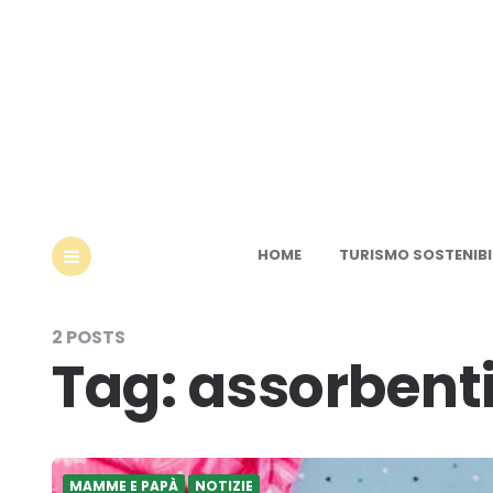
Ec
HOME
TURISMO SOSTENIBI
MENU
2 POSTS
Tag:
assorbent
MAMME E PAPÀ
NOTIZIE