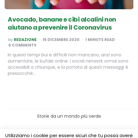
Avocado, banane e cibi alcalini non
aiutano a prevenire il Coronavirus
POSTED
by
REDAZIONE
15 DICEMBRE 2020
1
MINUTE READ
BY
0 COMMENTS
In questi tempi bui e difficili non mancano, anzi sono
aumentate, le bufale online. I social network ormai sono
accessibili a chiunque, e la portata di questi messaggi è
pressocchè…
Storie da un mondo più verde
Home
Turismo sostenibile
Utilizziamo i cookie per essere sicuri che tu possa avere
Laboratori/Visite per le scuole