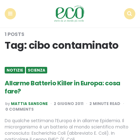
Econote
Menu
Search
1 POSTS
Tag:
cibo contaminato
NOTIZIE
SCIENZA
Allarme Batterio Killer in Europa: cosa
fare?
POSTED
by
MATTIA SANSONE
2 GIUGNO 2011
2
MINUTE READ
BY
0 COMMENTS
Da qualche settimana l’Europa è in allarme Epidemia. Il
microrganismo è un batterio al mondo scientifico molto
conosciuto: Escherichia Coli (abbreviato E. Coli). In
particolare il ceppo EHEC (E. Coli…