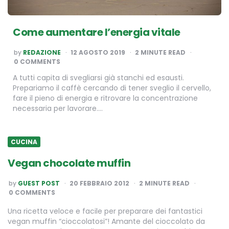
Come aumentare l’energia vitale
POSTED
by
REDAZIONE
12 AGOSTO 2019
2
MINUTE READ
BY
0 COMMENTS
A tutti capita di svegliarsi già stanchi ed esausti.
Prepariamo il caffè cercando di tener sveglio il cervello,
fare il pieno di energia e ritrovare la concentrazione
necessaria per lavorare….
CUCINA
Vegan chocolate muffin
POSTED
by
GUEST POST
20 FEBBRAIO 2012
2
MINUTE READ
BY
0 COMMENTS
Una ricetta veloce e facile per preparare dei fantastici
vegan muffin “cioccolatosi”! Amante del cioccolato da