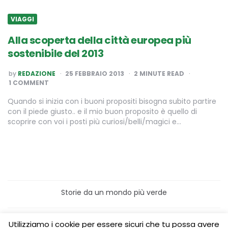
VIAGGI
Alla scoperta della città europea più
sostenibile del 2013
POSTED
by
REDAZIONE
25 FEBBRAIO 2013
2
MINUTE READ
BY
1 COMMENT
Quando si inizia con i buoni propositi bisogna subito partire
con il piede giusto.. e il mio buon proposito è quello di
scoprire con voi i posti più curiosi/belli/magici e…
Storie da un mondo più verde
Home
Turismo sostenibile
Utilizziamo i cookie per essere sicuri che tu possa avere