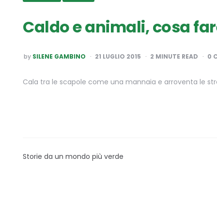
Caldo e animali, cosa fa
POSTED
by
SILENE GAMBINO
21 LUGLIO 2015
2
MINUTE READ
0 
BY
Cala tra le scapole come una mannaia e arroventa le st
Storie da un mondo più verde