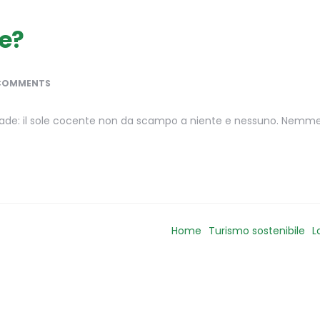
re?
COMMENTS
rade: il sole cocente non da scampo a niente e nessuno. Nemme
Home
Turismo sostenibile
L