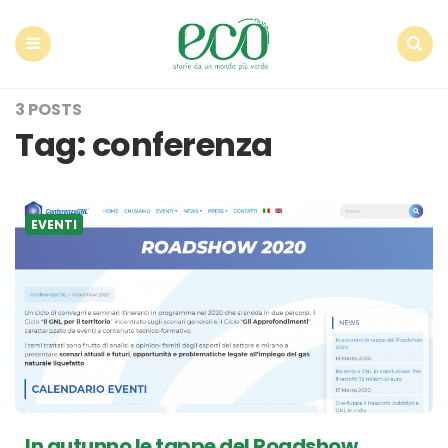
Econote
Menu
Search
3 POSTS
Tag:
conferenza
EVENTI
In autunno le tappe del Roadshow