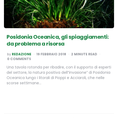
Posidonia Oceanica, gli spiaggiamenti:
da problema a risorsa
POSTED
by
REDAZIONE
19 FEBBRAIO 2018
2
MINUTE READ
BY
0 COMMENTS
Una tavola rotonda per ribadire, con il supporto di esperti
del settore, la natura positiva dell“invasione” di Posidonia
Oceanica lungo i litorali di Pioppi e Acciaroli, che nelle
scorse settimane…