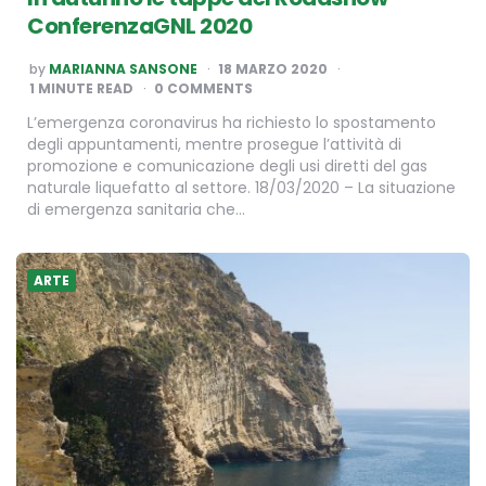
ConferenzaGNL 2020
POSTED
by
MARIANNA SANSONE
18 MARZO 2020
BY
1
MINUTE READ
0 COMMENTS
L’emergenza coronavirus ha richiesto lo spostamento
degli appuntamenti, mentre prosegue l’attività di
promozione e comunicazione degli usi diretti del gas
naturale liquefatto al settore. 18/03/2020 – La situazione
di emergenza sanitaria che…
ARTE