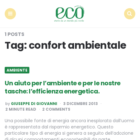
Econote
Menu
Search
1 POSTS
Tag:
confort ambientale
AMBIENTE
Un aiuto per l’ambiente e per le nostre
tasche: l’efficienza energetica.
POSTED
by
GIUSEPPE DI GIOVANNI
3 DICEMBRE 2013
BY
2
MINUTE READ
2 COMMENTS
Una possibile fonte di energia ancora inesplorata dall’uomo
è rappresentata dal risparmio energetico. Questo
particolare tipo di energia si genera a seguito dell’adozione
di alcuni comportamenti ecosostenibili da parte