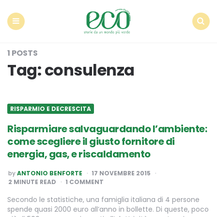
Econote
Menu
Search
1 POSTS
Tag:
consulenza
RISPARMIO E DECRESCITA
Risparmiare salvaguardando l’ambiente:
come scegliere il giusto fornitore di
energia, gas, e riscaldamento
POSTED
by
ANTONIO BENFORTE
17 NOVEMBRE 2015
BY
2
MINUTE READ
1 COMMENT
Secondo le statistiche, una famiglia italiana di 4 persone
spende quasi 2000 euro all’anno in bollette. Di queste, poco