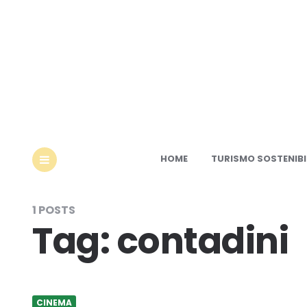
Ec
HOME
TURISMO SOSTENIBI
MENU
1 POSTS
Tag:
contadini
CINEMA