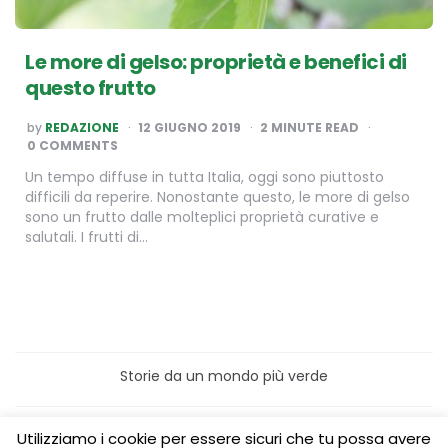
Le more di gelso: proprietà e benefici di
questo frutto
POSTED
by
REDAZIONE
12 GIUGNO 2019
2
MINUTE READ
BY
0 COMMENTS
Un tempo diffuse in tutta Italia, oggi sono piuttosto
difficili da reperire. Nonostante questo, le more di gelso
sono un frutto dalle molteplici proprietà curative e
salutali. I frutti di…
Storie da un mondo più verde
Home
Turismo sostenibile
Utilizziamo i cookie per essere sicuri che tu possa avere
Laboratori/Visite per le scuole