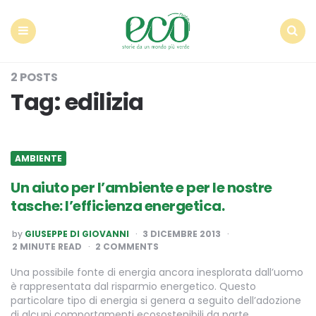
Econote
Menu
Search
2 POSTS
Tag:
edilizia
AMBIENTE
Un aiuto per l’ambiente e per le nostre
tasche: l’efficienza energetica.
POSTED
by
GIUSEPPE DI GIOVANNI
3 DICEMBRE 2013
BY
2
MINUTE READ
2 COMMENTS
Una possibile fonte di energia ancora inesplorata dall’uomo
è rappresentata dal risparmio energetico. Questo
particolare tipo di energia si genera a seguito dell’adozione
di alcuni comportamenti ecosostenibili da parte