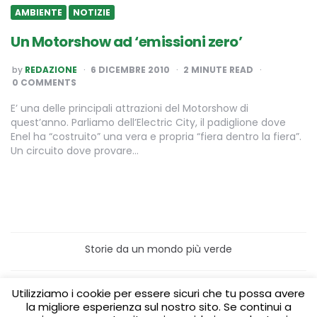
AMBIENTE
NOTIZIE
Un Motorshow ad ‘emissioni zero’
POSTED
by
REDAZIONE
6 DICEMBRE 2010
2
MINUTE READ
BY
0 COMMENTS
E’ una delle principali attrazioni del Motorshow di
quest’anno. Parliamo dell’Electric City, il padiglione dove
Enel ha “costruito” una vera e propria “fiera dentro la fiera”.
Un circuito dove provare…
Storie da un mondo più verde
Home
Turismo sostenibile
Utilizziamo i cookie per essere sicuri che tu possa avere
Laboratori/Visite per le scuole
la migliore esperienza sul nostro sito. Se continui a
Green content per aziende
Media Partner