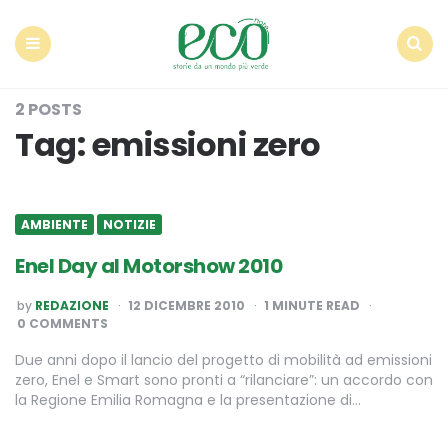
Econote
Menu
Search
2 POSTS
Tag:
emissioni zero
AMBIENTE
NOTIZIE
Enel Day al Motorshow 2010
POSTED
by
REDAZIONE
12 DICEMBRE 2010
1
MINUTE READ
BY
0 COMMENTS
Due anni dopo il lancio del progetto di mobilità ad emissioni
zero, Enel e Smart sono pronti a “rilanciare”: un accordo con
la Regione Emilia Romagna e la presentazione di…