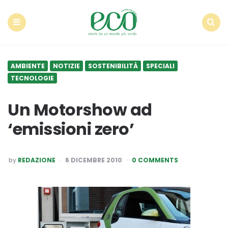
Econote
Menu
Search
AMBIENTE
NOTIZIE
SOSTENIBILITÀ
SPECIALI
TECNOLOGIE
Un Motorshow ad
‘emissioni zero’
POSTED
by
REDAZIONE
6 DICEMBRE 2010
0 COMMENTS
BY