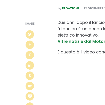
POSTED
by
REDAZIONE
12 DICEMBRE 
BY
Due anni dopo il lancio
SHARE
“rilanciare”: un accor
elettrico innovativo.
Altre notizie dal Moto
E questo è il video con