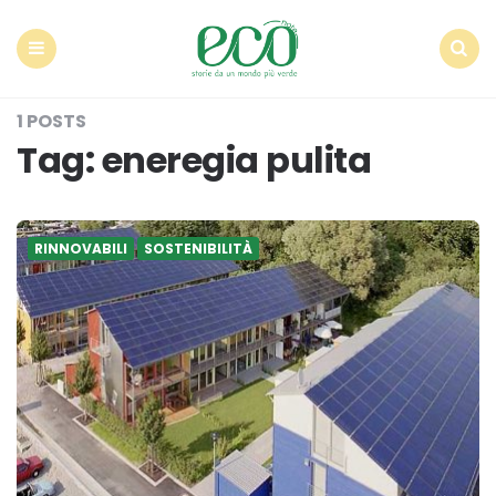
Econote
Menu
Search
1 POSTS
Tag:
eneregia pulita
RINNOVABILI
SOSTENIBILITÀ