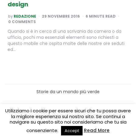
design
POSTED
by
REDAZIONE
29 NOVEMBRE 2016
6
MINUTE READ
BY
0 COMMENTS
Quando si è in cerca di una scrivania da camera o da
ufficio, pochi ma essenziali elementi sono richiesti a
questo mobile che ospita molte delle nostre ore seduti
ed…
Storie da un mondo più verde
Home
Turismo sostenibile
Utilizziamo i cookie per essere sicuri che tu possa avere
Laboratori/Visite per le scuole
la migliore esperienza sul nostro sito. Se continui a
Green content per aziende
Media Partner
navigare su questo sito noi consideriamo che tu sia
consenziente.
Read More
Accept