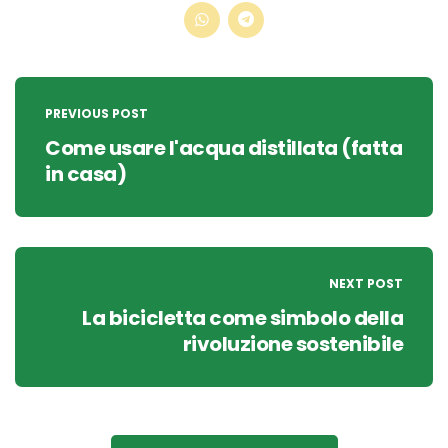
Post
navigation
PREVIOUS POST
Come usare l'acqua distillata (fatta
in casa)
NEXT POST
La bicicletta come simbolo della
rivoluzione sostenibile