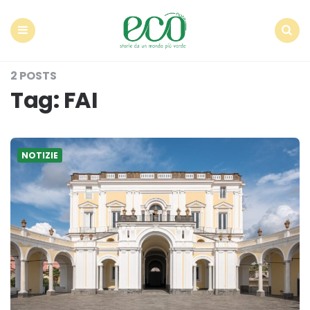
Econote
Menu
Search
2 POSTS
Tag:
FAI
NOTIZIE