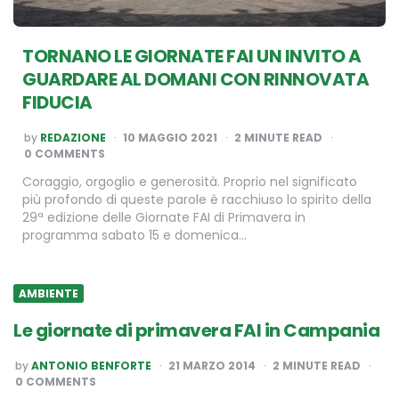
TORNANO LE GIORNATE FAI UN INVITO A
GUARDARE AL DOMANI CON RINNOVATA
FIDUCIA
POSTED
by
REDAZIONE
10 MAGGIO 2021
2
MINUTE READ
BY
0 COMMENTS
Coraggio, orgoglio e generosità. Proprio nel significato
più profondo di queste parole è racchiuso lo spirito della
29ª edizione delle Giornate FAI di Primavera in
programma sabato 15 e domenica…
AMBIENTE
Le giornate di primavera FAI in Campania
POSTED
by
ANTONIO BENFORTE
21 MARZO 2014
2
MINUTE READ
BY
0 COMMENTS