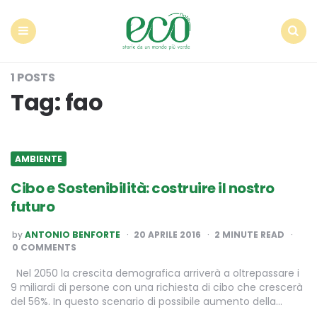
Econote
Menu
Search
1 POSTS
Tag:
fao
AMBIENTE
Cibo e Sostenibilità: costruire il nostro
futuro
POSTED
by
ANTONIO BENFORTE
20 APRILE 2016
2
MINUTE READ
BY
0 COMMENTS
Nel 2050 la crescita demografica arriverà a oltrepassare i
9 miliardi di persone con una richiesta di cibo che crescerà
del 56%. In questo scenario di possibile aumento della…