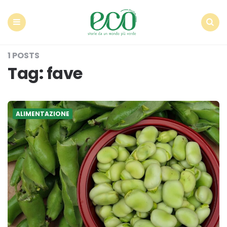
Econote
Menu
Search
1 POSTS
Tag:
fave
ALIMENTAZIONE