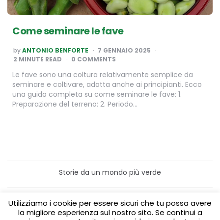
Come seminare le fave
POSTED
by
ANTONIO BENFORTE
7 GENNAIO 2025
BY
2
MINUTE READ
0 COMMENTS
Le fave sono una coltura relativamente semplice da
seminare e coltivare, adatta anche ai principianti. Ecco
una guida completa su come seminare le fave: 1.
Preparazione del terreno: 2. Periodo…
Storie da un mondo più verde
Home
Turismo sostenibile
Utilizziamo i cookie per essere sicuri che tu possa avere
Laboratori/Visite per le scuole
la migliore esperienza sul nostro sito. Se continui a
Green content per aziende
Media Partner