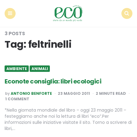
Econote
Menu
Search
3 POSTS
Tag:
feltrinelli
AMBIENTE
ANIMALI
Econote consiglia: libri ecologici
POSTED
by
ANTONIO BENFORTE
23 MAGGIO 2011
2
MINUTE READ
BY
1 COMMENT
*Nella giornata mondiale del libro – oggi 23 maggio 2011 –
festeggiamo anche noi la lettura di libri “eco”.Per
informazioni sulle iniziative visitate il sito. Torno a scrivere di
libri,…