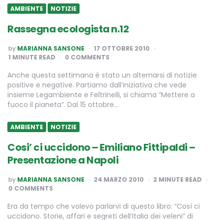
AMBIENTE
NOTIZIE
Rassegna ecologista n.12
POSTED
by
MARIANNA SANSONE
17 OTTOBRE 2010
BY
1
MINUTE READ
0 COMMENTS
Anche questa settimana è stato un alternarsi di notizie
positive e negative. Partiamo dall’iniziativa che vede
insieme Legambiente e Feltrinelli, si chiama “Mettere a
fuoco il pianeta”. Dal 15 ottobre…
AMBIENTE
NOTIZIE
Cosi’ ci uccidono – Emiliano Fittipaldi –
Presentazione a Napoli
POSTED
by
MARIANNA SANSONE
24 MARZO 2010
2
MINUTE READ
BY
0 COMMENTS
Era da tempo che volevo parlarvi di questo libro: “Così ci
uccidono. Storie, affari e segreti dell’Italia dei veleni” di