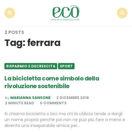
Econote
Menu
Search
2 POSTS
Tag:
ferrara
RISPARMIO E DECRESCITA
SPORT
La bicicletta come simbolo della
rivoluzione sostenibile
POSTED
by
MARIANNA SANSONE
2 DICEMBRE 2016
BY
2
MINUTE READ
0 COMMENTS
Si chiama bicicletta o bici ma chi la utilizza tende a dargli
un nome proprio perché poi non ne può più fare a meno e
diventa una inseparabile amica per…