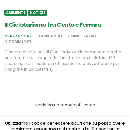
AMBIENTE
NOTIZIE
Il Cicloturismo fra Cento e Ferrara
POSTED
by
REDAZIONE
11 APRILE 2011
2
MINUTE READ
BY
0 COMMENTS
Ciao amici eco-nauti! Con l’arrivo della primavera perché
non fare un bel viaggio da turisti, anzi…da cicloturisti? È
sicuramente il modo più affascinante e avventuroso per
viaggiare in bicicletta, (…
Storie da un mondo più verde
Home
Turismo sostenibile
Utilizziamo i cookie per essere sicuri che tu possa avere
Laboratori/Visite per le scuole
la migliore esperienza sul nostro sito. Se continui a