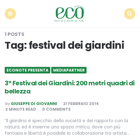
Econote
Menu
Search
1 POSTS
Tag:
festival dei giardini
ECONOTE PRESENTA
MEDIAPARTNER
3° Festival dei Giardini: 200 metri quadri di
bellezza
POSTED
by
GIUSEPPE DI GIOVANNI
21 FEBBRAIO 2014
BY
2
MINUTE READ
0 COMMENTS
“Il giardino è specchio della società e del rapporto con la
natura; ed è insieme uno spazio mitico, dove con più
fantasia e libertà è possibile la collaborazione tra artista…